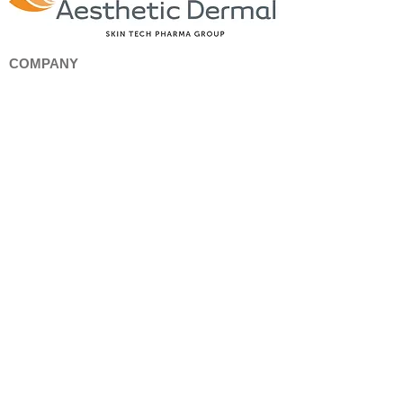
COMPANY
品牌背景
聯絡我們
​洽談合作
​免責聲明
SKIN TECH
煥膚系列
家用護理系列
AESTHETIC DERMAL
RRS 膠原膠水系列
​細胞自生活化家用導入系列
​有機矽循環抗炎配方